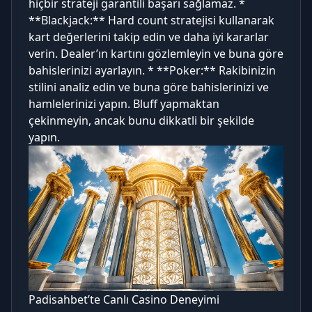
hiçbir strateji garantili başarı sağlamaz. *
**Blackjack:** Hard count stratejisi kullanarak
kart değerlerini takip edin ve daha iyi kararlar
verin. Dealer’ın kartını gözlemleyin ve buna göre
bahislerinizi ayarlayın. * **Poker:** Rakibinizin
stilini analiz edin ve buna göre bahislerinizi ve
hamlelerinizi yapın. Bluff yapmaktan
çekinmeyin, ancak bunu dikkatli bir şekilde
yapın.
Padisahbet’te Canlı Casino Deneyimi