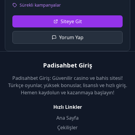
Sürekli kampanyalar
Siteye Git
Yorum Yap
Padisahbet Giriş
Padisahbet Giriş: Güvenilir casino ve bahis sitesi!
Türkçe oyunlar, yüksek bonuslar, lisanslı ve hızlı giriş.
Hemen kaydolun ve kazanmaya başlayın!
Hızlı Linkler
Ana Sayfa
Çekilişler