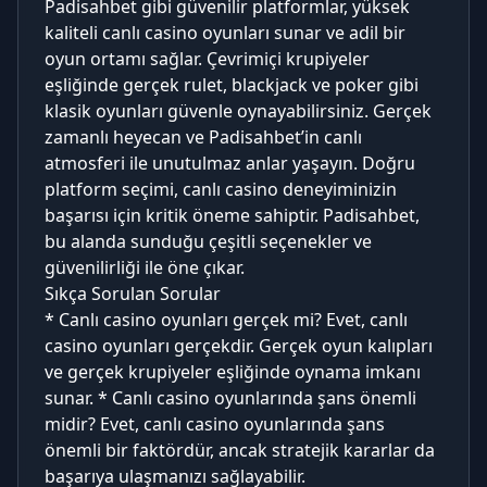
Padisahbet gibi güvenilir platformlar, yüksek
kaliteli canlı casino oyunları sunar ve adil bir
oyun ortamı sağlar. Çevrimiçi krupiyeler
eşliğinde gerçek rulet, blackjack ve poker gibi
klasik oyunları güvenle oynayabilirsiniz. Gerçek
zamanlı heyecan ve Padisahbet’in canlı
atmosferi ile unutulmaz anlar yaşayın. Doğru
platform seçimi, canlı casino deneyiminizin
başarısı için kritik öneme sahiptir. Padisahbet,
bu alanda sunduğu çeşitli seçenekler ve
güvenilirliği ile öne çıkar.
Sıkça Sorulan Sorular
* Canlı casino oyunları gerçek mi? Evet, canlı
casino oyunları gerçekdir. Gerçek oyun kalıpları
ve gerçek krupiyeler eşliğinde oynama imkanı
sunar. * Canlı casino oyunlarında şans önemli
midir? Evet, canlı casino oyunlarında şans
önemli bir faktördür, ancak stratejik kararlar da
başarıya ulaşmanızı sağlayabilir.