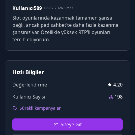
Kullanıcı589
08.02.2026 12:23
Slot oyunlarında kazanmak tamamen şansa
bağlı, ancak padisahbet’te daha fazla kazanma
şansınız var. Özellikle yüksek RTP’li oyunları
tercih ediyorum.
Hızlı Bilgiler
Değerlendirme
4.20
Kullanıcı Sayısı
198
Sürekli kampanyalar
Siteye Git