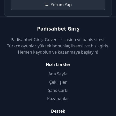
Yorum Yap
Padisahbet Giriş
Padisahbet Giriş: Güvenilir casino ve bahis sitesi!
Türkçe oyunlar, yüksek bonuslar, lisanslı ve hızlı giriş.
Hemen kaydolun ve kazanmaya başlayın!
Hızlı Linkler
Ana Sayfa
Çekilişler
Şans Çarkı
Kazananlar
Destek