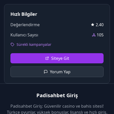
Hızlı Bilgiler
Değerlendirme
2.40
Kullanıcı Sayısı
105
Sürekli kampanyalar
Siteye Git
Yorum Yap
Padisahbet Giriş
Padisahbet Giriş: Güvenilir casino ve bahis sitesi!
Türkçe oyunlar, yüksek bonuslar, lisanslı ve hızlı giriş.