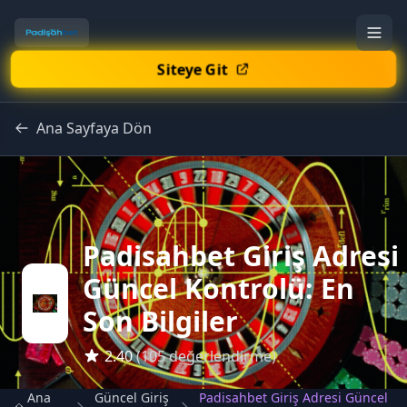
Siteye Git
Ana Sayfaya Dön
Padisahbet Giriş Adresi
Güncel Kontrolü: En
Son Bilgiler
2.40
(105 değerlendirme)
Ana
Güncel Giriş
Padisahbet Giriş Adresi Güncel