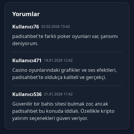
Yorumlar
Kullanıcı76
02.02.2026 15:42
padisahbet'te farklı poker oyunları var, şansımı
deniyorum.
Kullanıcı471
14.01.2026 12:42
Casino oyunlarındaki grafikler ve ses efektleri,
padisahbet'te oldukça kaliteli ve gerçekçi.
Kullanıcı536
21.01.2026 11:42
Güvenilir bir bahis sitesi bulmak zor, ancak
padisahbet bu konuda iddialı. Özellikle kripto
yatırım seçenekleri güven veriyor.