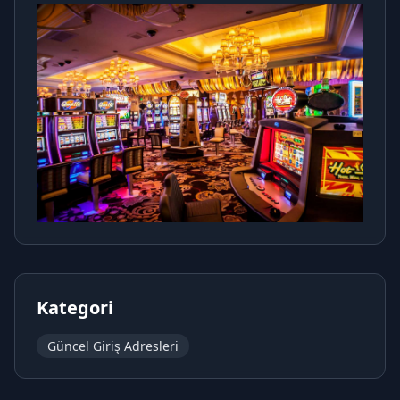
Kategori
Güncel Giriş Adresleri