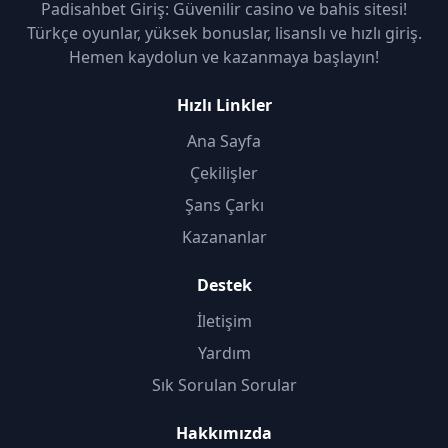
Padisahbet Giriş: Güvenilir casino ve bahis sitesi!
Türkçe oyunlar, yüksek bonuslar, lisanslı ve hızlı giriş.
Hemen kaydolun ve kazanmaya başlayın!
Hızlı Linkler
Ana Sayfa
Çekilişler
Şans Çarkı
Kazananlar
Destek
İletişim
Yardım
Sık Sorulan Sorular
Hakkımızda