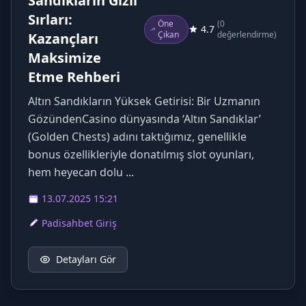
Sandıkların Gizli
Sırları:
Öne
(0
4.7
Çıkan
değerlendirme)
Kazançları
Maksimize
Etme Rehberi
Altın Sandıkların Yüksek Getirisi: Bir Uzmanın
GözündenCasino dünyasında ‘Altın Sandıklar’
(Golden Chests) adını taktığımız, genellikle
bonus özellikleriyle donatılmış slot oyunları,
hem heyecan dolu ...
13.07.2025 15:21
Padisahbet Giriş
Detayları Gör