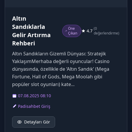
Altın
Sandıklarla
Öne
(0
4.7
Çıkan
değerlendirme)
Gelir Artırma
Rehberi
Altın Sandıkların Gizemli Dünyası: Stratejik
YaklaşımMerhaba değerli oyuncular! Casino
dünyasında, özellikle de ‘Altın Sandık’ (Mega
Fortune, Hall of Gods, Mega Moolah gibi
popüler slot oyunları) kate...
07.08.2025 08:10
Padisahbet Giriş
Detayları Gör