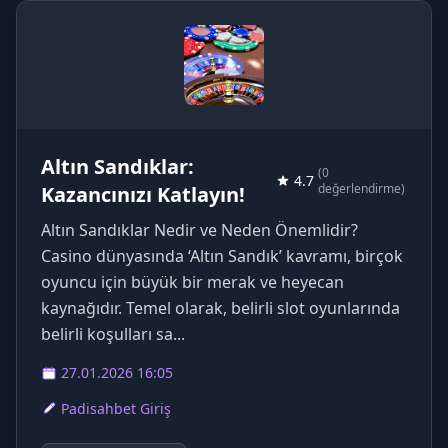
Altın Sandıklar:
(0
4.7
değerlendirme)
Kazancınızı Katlayın!
Altın Sandıklar Nedir ve Neden Önemlidir?
Casino dünyasında ‘Altın Sandık’ kavramı, birçok
oyuncu için büyük bir merak ve heyecan
kaynağıdır. Temel olarak, belirli slot oyunlarında
belirli koşulları sa...
27.01.2026 16:05
Padisahbet Giriş