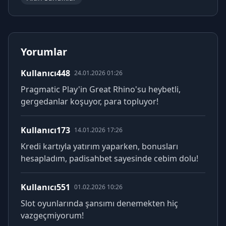
Yorumlar
Kullanıcı448
24.01.2026 01:26
Pragmatic Play'in Great Rhino'su heybetli,
gergedanlar koşuyor, para topluyor!
Kullanıcı173
14.01.2026 17:26
Kredi kartıyla yatırım yaparken, bonusları
hesapladım, padisahbet sayesinde cebim dolu!
Kullanıcı551
01.02.2026 10:26
Slot oyunlarında şansımı denemekten hiç
vazgeçmiyorum!