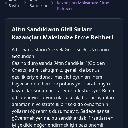
Kazançları Maksimize Etme
Sayfa
Sandıklar
Rehberi
Altın Sandıkların Gizli Sırları:
Kazançları Maksimize Etme Rehberi
Altın Sandıkların Yüksek Getirisi: Bir Uzmanın
Gözünden
Casino dünyasında ‘Altın Sandıklar’ (Golden
Chests) adını taktığımız, genellikle bonus
özellikleriyle donatılmış slot oyunları, hem
heyecan dolu hem de potansiyel olarak büyük
kazançlar sunan bir kategori oluşturuyor. Benim
gibi deneyimli oyuncular olarak, bu tür oyunları
anlamanın ve stratejik bir şekilde oynamanın
yollarını öğrenmiş durumdayız. Sadece şansa
güvenmek yerine, bu sandıklardaki fırsatları en
iyi şekilde değerlendirmek için bazı önemli