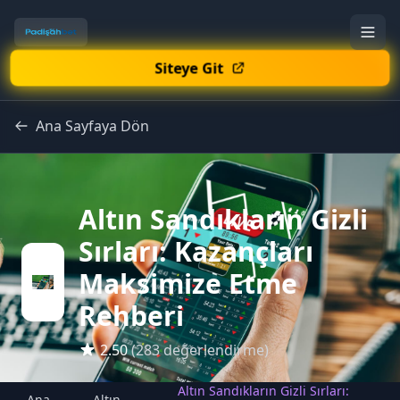
Siteye Git
Ana Sayfaya Dön
Altın Sandıkların Gizli
Sırları: Kazançları
Maksimize Etme
Rehberi
2.50
(283 değerlendirme)
Altın Sandıkların Gizli Sırları:
Ana
Altın